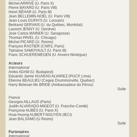
Michel ARRIVÉ (U. Paris X)
Pierre BAYARD (U. Paris VIII)
Henri BÉHAR (U. Paris III)
Jean BELLEMIN-NOËL (U. Paris VIII)
Jean-Louis DUFAYS (U. Louvain)
Bertrand GERVAIS (U. du Québec, Montréal)
Laurent JENNY (U. Genève)
Jose Carlos MAINER (U. Saragosse)
Thomas PAVEL (U. Chicago)
Michel PICARD (U. Reims)
François RASTIER (CNRS, Paris)
Tiphaine SAMOYAULT (U. Paris III)
Franc SCHUEREWEGEN (U. Anvers-Nimègue)
Acteurs
International
Aniko ADAM (U. Budapest)
Eduardo Jaime HUARAG ALVAREZ (PUCP, Lima)
Etienne BEAULIEU (Cegep Drummonville, Quebec)
Harry Belevan Mc BRIDE (Ambassadeur du Pérou)
Suite
France
Georges AILLAUD (Paris)
Judith ALVARADO-MIGEOT (U. Franche-Comté)
Françoise AUBÈS (U. Paris X)
Hoai-Huong AUBERT-NGUYEN (IECI)
Jean BALSAMO (U Reims)
Suite
Partenaires
International