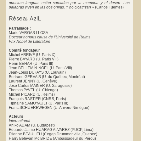
nuestras lenguas están surcadas por la memoria y el deseo. Las
palabras viven en las dos orillas. Y no cicatrizan
»
(Carlos Fuentes)
Réseau A2IL
Parrainage :
Mario VARGAS LLOSA
Docteur honoris causa de l’Université de Reims
Prix Nobel de Littérature
Comité fondateur
Michel ARRIVÉ (U. Paris X)
Pierre BAYARD (U. Paris VIII)
Henri BÉHAR (U. Paris III)
Jean BELLEMIN-NOËL (U. Paris VIII)
Jean-Louis DUFAYS (U. Louvain)
Bertrand GERVAIS (U. du Québec, Montréal)
Laurent JENNY (U. Genève)
Jose Carlos MAINER (U. Saragosse)
Thomas PAVEL (U. Chicago)
Michel PICARD (U. Reims)
François RASTIER (CNRS, Paris)
Tiphaine SAMOYAULT (U. Paris III)
Franc SCHUEREWEGEN (U. Anvers-Nimègue)
Acteurs
International
Aniko ADAM (U. Budapest)
Eduardo Jaime HUARAG ALVAREZ (PUCP, Lima)
Etienne BEAULIEU (Cegep Drummonville, Quebec)
Harry Belevan Mc BRIDE (Ambassadeur du Pérou)