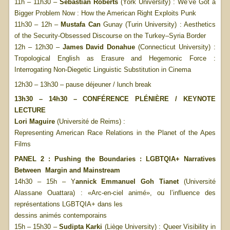
11h – 11h30 –
Sebastian Roberts
(York University) : We’ve Got a
Bigger Problem Now : How the American Right Exploits Punk
11h30 – 12h –
Mustafa Can
Gunay (Turin University) : Aesthetics
of the Security-Obsessed Discourse on the Turkey–Syria Border
12h – 12h30 –
James David Donahue
(Connecticut University) :
Tropological English as Erasure and Hegemonic Force :
Interrogating Non-Diegetic Linguistic Substitution in Cinema
12h30 – 13h30 – pause déjeuner / lunch break
13h30 – 14h30 – CONFÉRENCE PLÉNIÈRE / KEYNOTE
LECTURE
Lori Maguire
(Université de Reims) :
Representing American Race Relations in the Planet of the Apes
Films
PANEL 2 : Pushing the Boundaries : LGBTQIA+ Narratives
Between Margin and Mainstream
14h30 – 15h – Y
annick Emmanuel Goh Tianet
(Université
Alassane Ouattara) : «Arc-en-ciel animé», ou l’influence des
représentations LGBTQIA+ dans les
dessins animés contemporains
15h – 15h30 –
Sudipta Karki
(Liège University) : Queer Visibility in