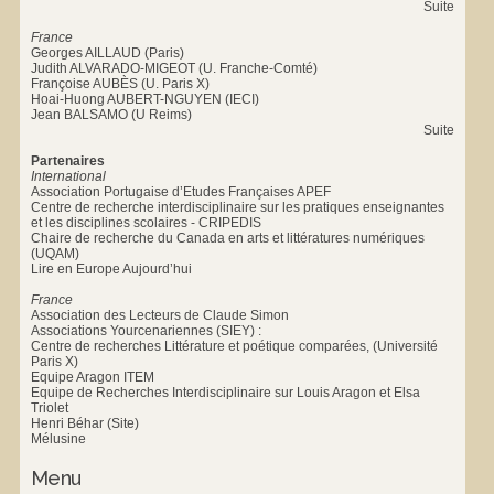
Suite
France
Georges AILLAUD (Paris)
Judith ALVARADO-MIGEOT (U. Franche-Comté)
Françoise AUBÈS (U. Paris X)
Hoai-Huong AUBERT-NGUYEN (IECI)
Jean BALSAMO (U Reims)
Suite
Partenaires
International
Association Portugaise d’Etudes Françaises APEF
Centre de recherche interdisciplinaire sur les pratiques enseignantes
et les disciplines scolaires - CRIPEDIS
Chaire de recherche du Canada en arts et littératures numériques
(UQAM)
Lire en Europe Aujourd’hui
France
Association des Lecteurs de Claude Simon
Associations Yourcenariennes (SIEY) :
Centre de recherches Littérature et poétique comparées, (Université
Paris X)
Equipe Aragon ITEM
Equipe de Recherches Interdisciplinaire sur Louis Aragon et Elsa
Triolet
Henri Béhar (Site)
Mélusine
Menu