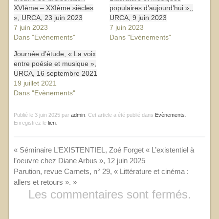
XVIème – XXIème siècles
populaires d’aujourd’hui »,,
», URCA, 23 juin 2023
URCA, 9 juin 2023
7 juin 2023
7 juin 2023
Dans "Evènements"
Dans "Evènements"
Journée d’étude, « La voix
entre poésie et musique »,
URCA, 16 septembre 2021
19 juillet 2021
Dans "Evènements"
Publié le
3 juin 2025
par
admin
. Cet article a été publié dans
Evènements
.
Enregistrez le
lien
.
«
Séminaire L’EXISTENTIEL, Zoé Forget « L’existentiel à
l’oeuvre chez Diane Arbus », 12 juin 2025
Parution, revue Carnets, n° 29, « Littérature et cinéma :
allers et retours ».
»
Les commentaires sont fermés.