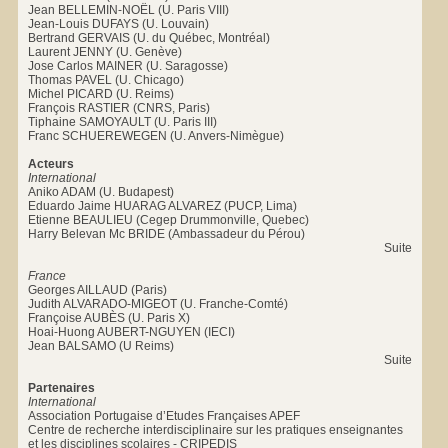
Jean BELLEMIN-NOËL (U. Paris VIII)
Jean-Louis DUFAYS (U. Louvain)
Bertrand GERVAIS (U. du Québec, Montréal)
Laurent JENNY (U. Genève)
Jose Carlos MAINER (U. Saragosse)
Thomas PAVEL (U. Chicago)
Michel PICARD (U. Reims)
François RASTIER (CNRS, Paris)
Tiphaine SAMOYAULT (U. Paris III)
Franc SCHUEREWEGEN (U. Anvers-Nimègue)
Acteurs
International
Aniko ADAM (U. Budapest)
Eduardo Jaime HUARAG ALVAREZ (PUCP, Lima)
Etienne BEAULIEU (Cegep Drummonville, Quebec)
Harry Belevan Mc BRIDE (Ambassadeur du Pérou)
Suite
France
Georges AILLAUD (Paris)
Judith ALVARADO-MIGEOT (U. Franche-Comté)
Françoise AUBÈS (U. Paris X)
Hoai-Huong AUBERT-NGUYEN (IECI)
Jean BALSAMO (U Reims)
Suite
Partenaires
International
Association Portugaise d’Etudes Françaises APEF
Centre de recherche interdisciplinaire sur les pratiques enseignantes
et les disciplines scolaires - CRIPEDIS