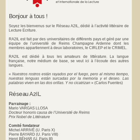
Bonjour à tous !
Soyez les bienvenus sur le Réseau A2IL, dédié à l’activité littéraire de
Lecture Ecriture.
RA2IL est fait par des universitaires de différents pays et géré par une
équipe de l’université de Reims Champagne Ardenne dont les
membres appartiennent à deux laboratoires, le
CIRLEP
et le
CRIMEL
.
RA2IL est dédié à tous les amateurs de littérature. La langue
française, notre médium de base, se veut ici à l’écoute des autres
langues.
«
Nuestros rostros están rayados por el fuego, pero al mismo tiempo,
nuestras lenguas están surcadas por la memoria y el deseo. Las
palabras viven en las dos orillas. Y no cicatrizan
»
(Carlos Fuentes)
Réseau A2IL
Parrainage :
Mario VARGAS LLOSA
Docteur honoris causa de l’Université de Reims
Prix Nobel de Littérature
Comité fondateur
Michel ARRIVÉ (U. Paris X)
Pierre BAYARD (U. Paris VIII)
Henri BÉHAR (U. Paris III)