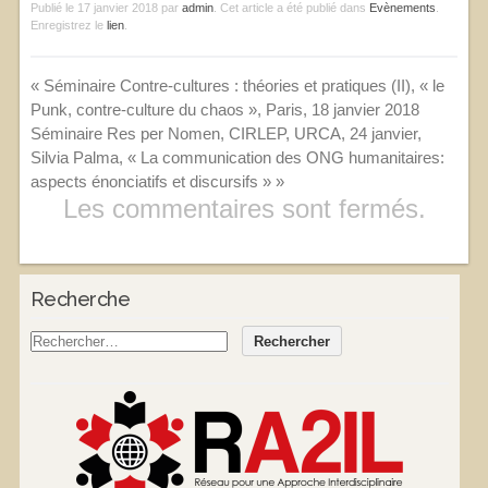
Publié le
17 janvier 2018
par
admin
. Cet article a été publié dans
Evènements
.
Enregistrez le
lien
.
«
Séminaire Contre-cultures : théories et pratiques (II), « le
Punk, contre-culture du chaos », Paris, 18 janvier 2018
Séminaire Res per Nomen, CIRLEP, URCA, 24 janvier,
Silvia Palma, « La communication des ONG humanitaires:
aspects énonciatifs et discursifs »
»
Les commentaires sont fermés.
Recherche