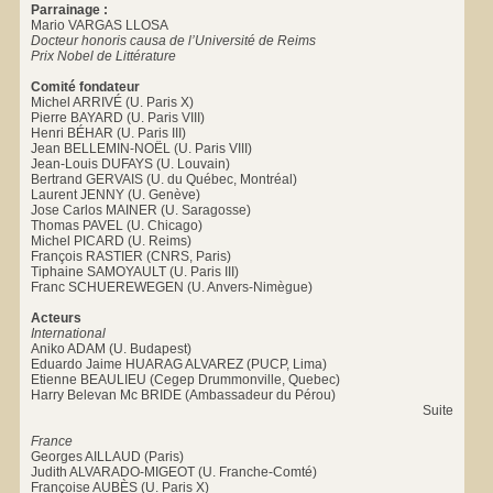
Parrainage :
Mario VARGAS LLOSA
Docteur honoris causa de l’Université de Reims
Prix Nobel de Littérature
Comité fondateur
Michel ARRIVÉ (U. Paris X)
Pierre BAYARD (U. Paris VIII)
Henri BÉHAR (U. Paris III)
Jean BELLEMIN-NOËL (U. Paris VIII)
Jean-Louis DUFAYS (U. Louvain)
Bertrand GERVAIS (U. du Québec, Montréal)
Laurent JENNY (U. Genève)
Jose Carlos MAINER (U. Saragosse)
Thomas PAVEL (U. Chicago)
Michel PICARD (U. Reims)
François RASTIER (CNRS, Paris)
Tiphaine SAMOYAULT (U. Paris III)
Franc SCHUEREWEGEN (U. Anvers-Nimègue)
Acteurs
International
Aniko ADAM (U. Budapest)
Eduardo Jaime HUARAG ALVAREZ (PUCP, Lima)
Etienne BEAULIEU (Cegep Drummonville, Quebec)
Harry Belevan Mc BRIDE (Ambassadeur du Pérou)
Suite
France
Georges AILLAUD (Paris)
Judith ALVARADO-MIGEOT (U. Franche-Comté)
Françoise AUBÈS (U. Paris X)