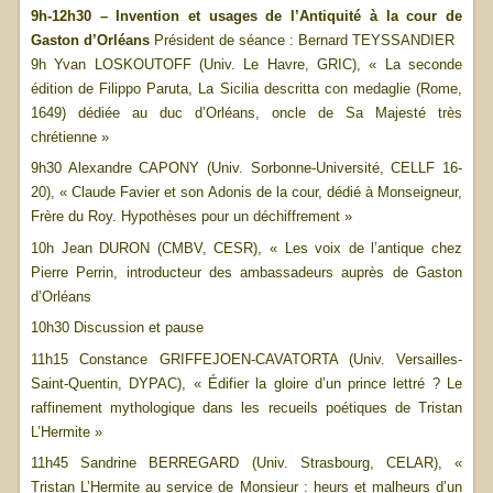
9h-12h30 – Invention et usages de l’Antiquité à la cour de
Gaston d’Orléans
Président de séance : Bernard TEYSSANDIER
9h Yvan LOSKOUTOFF (Univ. Le Havre, GRIC), « La seconde
édition de Filippo Paruta, La Sicilia descritta con medaglie (Rome,
1649) dédiée au duc d’Orléans, oncle de Sa Majesté très
chrétienne »
9h30 Alexandre CAPONY (Univ. Sorbonne-Université, CELLF 16-
20), « Claude Favier et son Adonis de la cour, dédié à Monseigneur,
Frère du Roy. Hypothèses pour un déchiffrement »
10h Jean DURON (CMBV, CESR), « Les voix de l’antique chez
Pierre Perrin, introducteur des ambassadeurs auprès de Gaston
d’Orléans
10h30 Discussion et pause
11h15 Constance GRIFFEJOEN-CAVATORTA (Univ. Versailles-
Saint-Quentin, DYPAC), « Édifier la gloire d’un prince lettré ? Le
raffinement mythologique dans les recueils poétiques de Tristan
L’Hermite »
11h45 Sandrine BERREGARD (Univ. Strasbourg, CELAR), «
Tristan L’Hermite au service de Monsieur : heurs et malheurs d’un