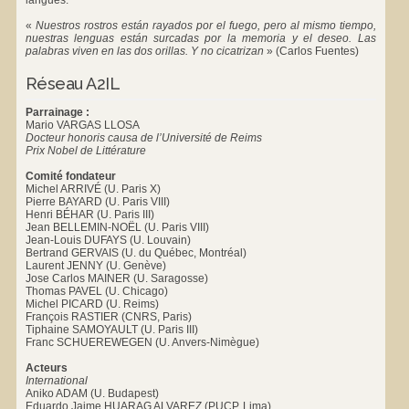
«
Nuestros rostros están rayados por el fuego, pero al mismo tiempo,
nuestras lenguas están surcadas por la memoria y el deseo. Las
palabras viven en las dos orillas. Y no cicatrizan
»
(Carlos Fuentes)
Réseau A2IL
Parrainage :
Mario VARGAS LLOSA
Docteur honoris causa de l’Université de Reims
Prix Nobel de Littérature
Comité fondateur
Michel ARRIVÉ (U. Paris X)
Pierre BAYARD (U. Paris VIII)
Henri BÉHAR (U. Paris III)
Jean BELLEMIN-NOËL (U. Paris VIII)
Jean-Louis DUFAYS (U. Louvain)
Bertrand GERVAIS (U. du Québec, Montréal)
Laurent JENNY (U. Genève)
Jose Carlos MAINER (U. Saragosse)
Thomas PAVEL (U. Chicago)
Michel PICARD (U. Reims)
François RASTIER (CNRS, Paris)
Tiphaine SAMOYAULT (U. Paris III)
Franc SCHUEREWEGEN (U. Anvers-Nimègue)
Acteurs
International
Aniko ADAM (U. Budapest)
Eduardo Jaime HUARAG ALVAREZ (PUCP, Lima)