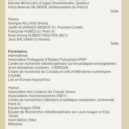
Etienne BEAULIEU (Cegep Drummonville, Quebec)
Harry Belevan Mc BRIDE (Ambassadeur du Pérou)
Suite
France
Georges AILLAUD (Paris)
Judith ALVARADO-MIGEOT (U. Franche-Comté)
Françoise AUBÈS (U. Paris X)
Hoai-Huong AUBERT-NGUYEN (IECI)
Jean BALSAMO (U Reims)
Suite
Partenaires
International
Association Portugaise d’Etudes Françaises APEF
Centre de recherche interdisciplinaire sur les pratiques enseignantes
et les disciplines scolaires - CRIPEDIS
Chaire de recherche du Canada en arts et littératures numériques
(UQAM)
Lire en Europe Aujourd’hui
France
Association des Lecteurs de Claude Simon
Associations Yourcenariennes (SIEY) :
Centre de recherches Littérature et poétique comparées, (Université
Paris X)
Equipe Aragon ITEM
Equipe de Recherches Interdisciplinaire sur Louis Aragon et Elsa
Triolet
Henri Béhar (Site)
Mélusine