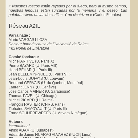
«
Nuestros rostros están rayados por el fuego, pero al mismo tiempo,
nuestras lenguas están surcadas por la memoria y el deseo. Las
palabras viven en las dos orillas. Y no cicatrizan
»
(Carlos Fuentes)
Réseau A2IL
Parrainage :
Mario VARGAS LLOSA
Docteur honoris causa de l’Université de Reims
Prix Nobel de Littérature
Comité fondateur
Michel ARRIVÉ (U. Paris X)
Pierre BAYARD (U. Paris VIII)
Henri BÉHAR (U. Paris III)
Jean BELLEMIN-NOËL (U. Paris VIII)
Jean-Louis DUFAYS (U. Louvain)
Bertrand GERVAIS (U. du Québec, Montréal)
Laurent JENNY (U. Genève)
Jose Carlos MAINER (U. Saragosse)
Thomas PAVEL (U. Chicago)
Michel PICARD (U. Reims)
François RASTIER (CNRS, Paris)
Tiphaine SAMOYAULT (U. Paris III)
Franc SCHUEREWEGEN (U. Anvers-Nimègue)
Acteurs
International
Aniko ADAM (U. Budapest)
Eduardo Jaime HUARAG ALVAREZ (PUCP, Lima)