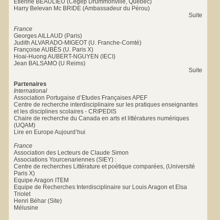
Etienne BEAULIEU (Cegep Drummonville, Quebec)
Harry Belevan Mc BRIDE (Ambassadeur du Pérou)
Suite
France
Georges AILLAUD (Paris)
Judith ALVARADO-MIGEOT (U. Franche-Comté)
Françoise AUBÈS (U. Paris X)
Hoai-Huong AUBERT-NGUYEN (IECI)
Jean BALSAMO (U Reims)
Suite
Partenaires
International
Association Portugaise d’Etudes Françaises APEF
Centre de recherche interdisciplinaire sur les pratiques enseignantes
et les disciplines scolaires - CRIPEDIS
Chaire de recherche du Canada en arts et littératures numériques
(UQAM)
Lire en Europe Aujourd’hui
France
Association des Lecteurs de Claude Simon
Associations Yourcenariennes (SIEY) :
Centre de recherches Littérature et poétique comparées, (Université
Paris X)
Equipe Aragon ITEM
Equipe de Recherches Interdisciplinaire sur Louis Aragon et Elsa
Triolet
Henri Béhar (Site)
Mélusine