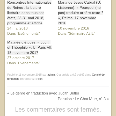
Rencontres Internationales
Maria de Jesus Cabral (U.
de Reims : la lecture
Lisbonne), « Pourquoi (ne
littéraire dans tous ses
pas) traduire arrière-texte ?
états, 28-31 mai 2018,
», Reims, 17 novembre
programme et affiche
2016
24 mai 2018
10 novembre 2016
Dans "Evènements"
Dans "Séminaire A2IL"
Matinée d’études, « Judith
et Théophile », U. Paris VII,
18 novembre 2017
27 octobre 2017
Dans "Evènements"
Publié le
11 novembre 2015
par
admin
. Cet article a été publié dans
Comité de
fondation
. Enregistrez le
lien
.
«
Le genre en traduction avec Judith Butler
Parution : Le Chat Murr, n° 3
»
Les commentaires sont fermés.