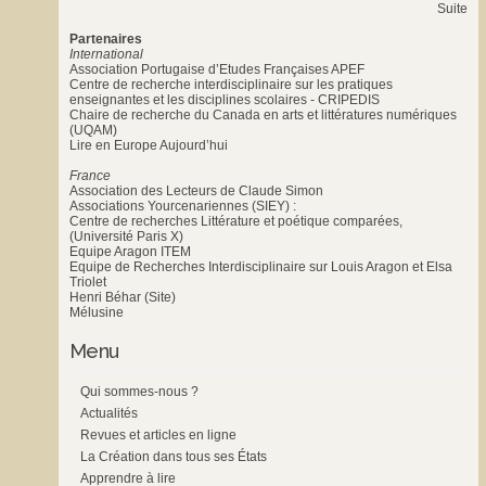
Suite
Partenaires
International
Association Portugaise d’Etudes Françaises APEF
Centre de recherche interdisciplinaire sur les pratiques
enseignantes et les disciplines scolaires - CRIPEDIS
Chaire de recherche du Canada en arts et littératures numériques
(UQAM)
Lire en Europe Aujourd’hui
France
Association des Lecteurs de Claude Simon
Associations Yourcenariennes (SIEY) :
Centre de recherches Littérature et poétique comparées,
(Université Paris X)
Equipe Aragon ITEM
Equipe de Recherches Interdisciplinaire sur Louis Aragon et Elsa
Triolet
Henri Béhar (Site)
Mélusine
Menu
Qui sommes-nous ?
Actualités
Revues et articles en ligne
La Création dans tous ses États
Apprendre à lire