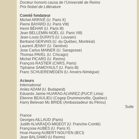
Docteur honoris causa de l’Université de Reims
Prix Nobel de Littérature
Comité fondateur
Michel ARRIVÉ (U. Paris X)
Pierre BAYARD (U. Paris VIII)
Henri BÉHAR (U. Paris III)
Jean BELLEMIN-NOËL (U. Paris VIII)
Jean-Louis DUFAYS (U. Louvain)
Bertrand GERVAIS (U. du Québec, Montréal)
Laurent JENNY (U. Genève)
Jose Carlos MAINER (U. Saragosse)
Thomas PAVEL (U. Chicago)
Michel PICARD (U. Reims)
François RASTIER (CNRS, Paris)
Tiphaine SAMOYAULT (U. Paris III)
Franc SCHUEREWEGEN (U. Anvers-Nimègue)
Acteurs
International
Aniko ADAM (U. Budapest)
Eduardo Jaime HUARAG ALVAREZ (PUCP, Lima)
Etienne BEAULIEU (Cegep Drummonville, Quebec)
Harry Belevan Mc BRIDE (Ambassadeur du Pérou)
Suite
France
Georges AILLAUD (Paris)
Judith ALVARADO-MIGEOT (U. Franche-Comté)
Françoise AUBÈS (U. Paris X)
Hoai-Huong AUBERT-NGUYEN (IECI)
Jean BALSAMO (U Reims)