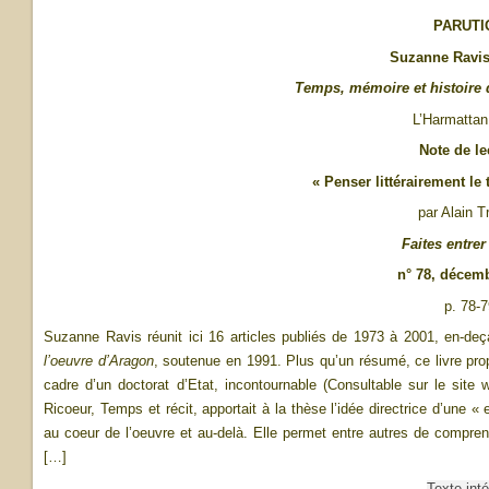
PARUTI
Suzanne Ravis
Temps, mémoire et histoire 
L’Harmattan
Note de le
« Penser littérairement l
par Alain T
Faites entrer 
n° 78, décem
p. 78-7
Suzanne Ravis réunit ici 16 articles publiés de 1973 à 2001, en-de
l’oeuvre d’Aragon
, soutenue en 1991. Plus qu’un résumé, ce livre pro
cadre d’un doctorat d’Etat, incontournable (Consultable sur le site ww
Ricoeur, Temps et récit, apportait à la thèse l’idée directrice d’une 
au coeur de l’oeuvre et au-delà. Elle permet entre autres de compre
[…]
Texte inté