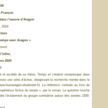
ON
-Françon
dans l’oeuvre d’Aragon
, 2024
cture
e temps avec Aragon »
rouvé
l’infini
,
bre 2024
9
çà et au-delà de sa thèse,
Temps et création romanesque dans
pose une série d’échos, élargissant la recherche menée dans le
w.louisaragon-elsatriolet.fr). La référence centrale au livre de
« expérience fictive du temps », par le roman. La question touche
ndre l’éclatement du groupe surréaliste autour des années 1930.
gral