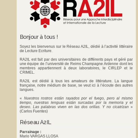
Bonjour à tous !
Soyez les bienvenus sur le Réseau A2IL, dédié à l’activité littéraire
de Lecture Ecriture.
RA2IL est fait par des universitaires de différents pays et géré par
une équipe de l’université de Reims Champagne Ardenne dont les
membres appartiennent à deux laboratoires, le
CIRLEP
et le
CRIMEL
.
RA2IL est dédié à tous les amateurs de littérature. La langue
française, notre médium de base, se veut ici à l’écoute des autres
langues.
«
Nuestros rostros están rayados por el fuego, pero al mismo
tiempo, nuestras lenguas están surcadas por la memoria y el
deseo. Las palabras viven en las dos orillas. Y no cicatrizan
»
(Carlos Fuentes)
Réseau A2IL
Parrainage :
Mario VARGAS LLOSA