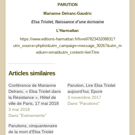
PARUTION
Marianne Delranc-Gaudric
Elsa Triolet, Naissance d’une écrivaine
L’Harmattan
https://www.editions-harmattan.fr/livre9782343208831?
utm_source=phplist&utm_campaign=message_30267&utm_m
edium=email&utm_content=lienTitre
Articles similaires
Conférence de Marianne
Parution, Lire Elsa Triolet
Delranc, « Elsa Triolet dans
aujourd’hui, Epure
la Résistance », Hôtel de
3 novembre 2017
ville de Paris, 17 mai 2018
Dans "Parutions"
3 mai 2018
Dans "Evènements"
Parutions, cinquantenaire
de la mort d’Elsa Triolet