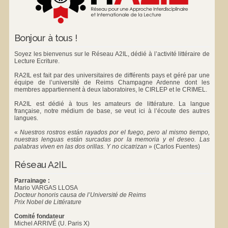
Bonjour à tous !
Soyez les bienvenus sur le Réseau A2IL, dédié à l’activité littéraire de
Lecture Ecriture.
RA2IL est fait par des universitaires de différents pays et géré par une
équipe de l’université de Reims Champagne Ardenne dont les
membres appartiennent à deux laboratoires, le
CIRLEP
et le
CRIMEL
.
RA2IL est dédié à tous les amateurs de littérature. La langue
française, notre médium de base, se veut ici à l’écoute des autres
langues.
«
Nuestros rostros están rayados por el fuego, pero al mismo tiempo,
nuestras lenguas están surcadas por la memoria y el deseo. Las
palabras viven en las dos orillas. Y no cicatrizan
»
(Carlos Fuentes)
Réseau A2IL
Parrainage :
Mario VARGAS LLOSA
Docteur honoris causa de l’Université de Reims
Prix Nobel de Littérature
Comité fondateur
Michel ARRIVÉ (U. Paris X)