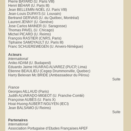
Pierre BAYARD (U. Paris VIII)
Henri BÉHAR (U. Paris III)
Jean BELLEMIN-NOËL (U. Paris VIII)
Jean-Louis DUFAYS (U. Louvain)
Bertrand GERVAIS (U. du Québec, Montréal)
Laurent JENNY (U. Genève)
Jose Carlos MAINER (U. Saragosse)
Thomas PAVEL (U. Chicago)
Michel PICARD (U. Reims)
François RASTIER (CNRS, Paris)
Tiphaine SAMOYAULT (U. Paris III)
Franc SCHUEREWEGEN (U. Anvers-Nimègue)
Acteurs
International
Aniko ADAM (U. Budapest)
Eduardo Jaime HUARAG ALVAREZ (PUCP, Lima)
Etienne BEAULIEU (Cegep Drummonville, Quebec)
Harry Belevan Mc BRIDE (Ambassadeur du Pérou)
Suite
France
Georges AILLAUD (Paris)
Judith ALVARADO-MIGEOT (U. Franche-Comté)
Françoise AUBÈS (U. Paris X)
Hoai-Huong AUBERT-NGUYEN (IECI)
Jean BALSAMO (U Reims)
Suite
Partenaires
International
Association Portugaise d’Etudes Françaises APEF