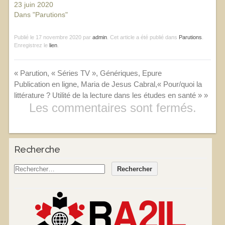
23 juin 2020
Dans "Parutions"
Publié le
17 novembre 2020
par
admin
. Cet article a été publié dans
Parutions
.
Enregistrez le
lien
.
«
Parution, « Séries TV », Génériques, Epure
Publication en ligne, Maria de Jesus Cabral,« Pour/quoi la
littérature ? Utilité de la lecture dans les études en santé »
»
Les commentaires sont fermés.
Recherche