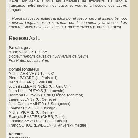
RA2IL est dédié à tous les amateurs de littérature. La langue
française, notre médium de base, se veut ici à l’écoute des autres
langues.
«
Nuestros rostros están rayados por el fuego, pero al mismo tiempo,
nuestras lenguas están surcadas por la memoria y el deseo. Las
palabras viven en las dos orillas. Y no cicatrizan
»
(Carlos Fuentes)
Réseau A2IL
Parrainage :
Mario VARGAS LLOSA
Docteur honoris causa de l’Université de Reims
Prix Nobel de Littérature
Comité fondateur
Michel ARRIVÉ (U. Paris X)
Pierre BAYARD (U. Paris VIII)
Henri BÉHAR (U. Paris III)
Jean BELLEMIN-NOËL (U. Paris VIII)
Jean-Louis DUFAYS (U. Louvain)
Bertrand GERVAIS (U. du Québec, Montréal)
Laurent JENNY (U. Genève)
Jose Carlos MAINER (U. Saragosse)
Thomas PAVEL (U. Chicago)
Michel PICARD (U. Reims)
François RASTIER (CNRS, Paris)
Tiphaine SAMOYAULT (U. Paris III)
Franc SCHUEREWEGEN (U. Anvers-Nimègue)
Acteurs