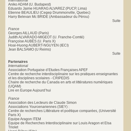
International
Aniko ADAM (U. Budapest)
Eduardo Jaime HUARAG ALVAREZ (PUCP, Lima)
Etienne BEAULIEU (Cegep Drummonville, Quebec)
Harry Belevan Mc BRIDE (Ambassadeur du Pérou)
Suite
France
Georges AILLAUD (Paris)
Judith ALVARADO-MIGEOT (U. Franche-Comté)
Françoise AUBÈS (U. Paris X)
Hoai-Huong AUBERT-NGUYEN (IECI)
Jean BALSAMO (U Reims)
Suite
Partenaires
International
Association Portugaise d’Etudes Françaises APEF
Centre de recherche interdisciplinaire sur les pratiques enseignantes
et les disciplines scolaires - CRIPEDIS
Chaire de recherche du Canada en arts et littératures numériques
(UQAM)
Lire en Europe Aujourd’hui
France
Association des Lecteurs de Claude Simon
Associations Yourcenariennes (SIEY) :
Centre de recherches Littérature et poétique comparées, (Université
Paris X)
Equipe Aragon ITEM
Equipe de Recherches Interdisciplinaire sur Louis Aragon et Elsa
Triolet