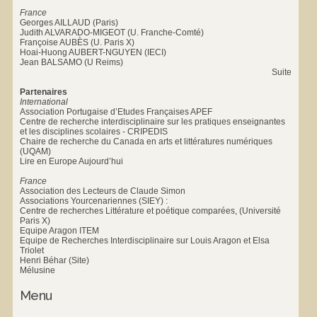
France
Georges AILLAUD (Paris)
Judith ALVARADO-MIGEOT (U. Franche-Comté)
Françoise AUBÈS (U. Paris X)
Hoai-Huong AUBERT-NGUYEN (IECI)
Jean BALSAMO (U Reims)
Suite
Partenaires
International
Association Portugaise d’Etudes Françaises APEF
Centre de recherche interdisciplinaire sur les pratiques enseignantes
et les disciplines scolaires - CRIPEDIS
Chaire de recherche du Canada en arts et littératures numériques
(UQAM)
Lire en Europe Aujourd’hui
France
Association des Lecteurs de Claude Simon
Associations Yourcenariennes (SIEY) :
Centre de recherches Littérature et poétique comparées, (Université
Paris X)
Equipe Aragon ITEM
Equipe de Recherches Interdisciplinaire sur Louis Aragon et Elsa
Triolet
Henri Béhar (Site)
Mélusine
Menu