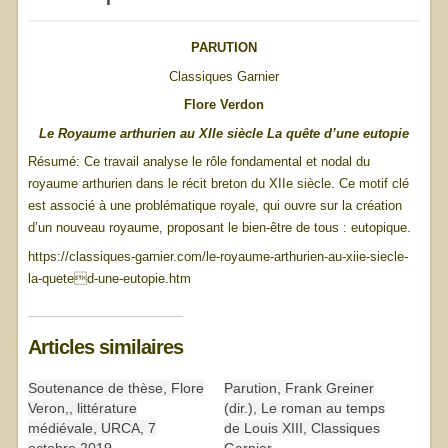
PARUTION
Classiques Garnier
Flore Verdon
Le Royaume arthurien au XIIe
siècle La quête d’une eutopie
Résumé: Ce travail analyse le rôle fondamental et nodal du
royaume arthurien dans le récit breton du XIIe siècle. Ce motif clé
est associé à une problématique royale, qui ouvre sur la création
d’un nouveau royaume, proposant le bien-être de tous : eutopique.
https://classiques-garnier.com/le-royaume-arthurien-au-xiie-siecle-
la-queted-une-eutopie.htm
Articles similaires
Soutenance de thèse, Flore
Parution, Frank Greiner
Veron,, littérature
(dir.), Le roman au temps
médiévale, URCA, 7
de Louis XIII, Classiques
octobre 2019
Garnier