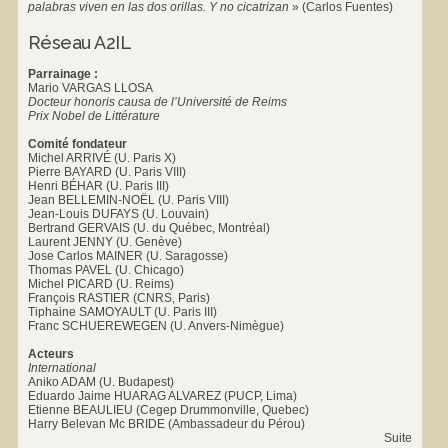
palabras viven en las dos orillas. Y no cicatrizan
»
(Carlos Fuentes)
Réseau A2IL
Parrainage :
Mario VARGAS LLOSA
Docteur honoris causa de l’Université de Reims
Prix Nobel de Littérature
Comité fondateur
Michel ARRIVÉ (U. Paris X)
Pierre BAYARD (U. Paris VIII)
Henri BÉHAR (U. Paris III)
Jean BELLEMIN-NOËL (U. Paris VIII)
Jean-Louis DUFAYS (U. Louvain)
Bertrand GERVAIS (U. du Québec, Montréal)
Laurent JENNY (U. Genève)
Jose Carlos MAINER (U. Saragosse)
Thomas PAVEL (U. Chicago)
Michel PICARD (U. Reims)
François RASTIER (CNRS, Paris)
Tiphaine SAMOYAULT (U. Paris III)
Franc SCHUEREWEGEN (U. Anvers-Nimègue)
Acteurs
International
Aniko ADAM (U. Budapest)
Eduardo Jaime HUARAG ALVAREZ (PUCP, Lima)
Etienne BEAULIEU (Cegep Drummonville, Quebec)
Harry Belevan Mc BRIDE (Ambassadeur du Pérou)
Suite