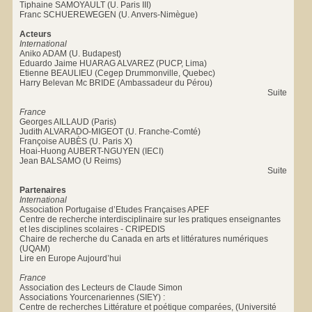
Tiphaine SAMOYAULT (U. Paris III)
Franc SCHUEREWEGEN (U. Anvers-Nimègue)
Acteurs
International
Aniko ADAM (U. Budapest)
Eduardo Jaime HUARAG ALVAREZ (PUCP, Lima)
Etienne BEAULIEU (Cegep Drummonville, Quebec)
Harry Belevan Mc BRIDE (Ambassadeur du Pérou)
Suite
France
Georges AILLAUD (Paris)
Judith ALVARADO-MIGEOT (U. Franche-Comté)
Françoise AUBÈS (U. Paris X)
Hoai-Huong AUBERT-NGUYEN (IECI)
Jean BALSAMO (U Reims)
Suite
Partenaires
International
Association Portugaise d’Etudes Françaises APEF
Centre de recherche interdisciplinaire sur les pratiques enseignantes
et les disciplines scolaires - CRIPEDIS
Chaire de recherche du Canada en arts et littératures numériques
(UQAM)
Lire en Europe Aujourd’hui
France
Association des Lecteurs de Claude Simon
Associations Yourcenariennes (SIEY) :
Centre de recherches Littérature et poétique comparées, (Université