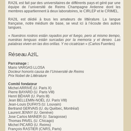
RA2IL est fait par des universitaires de différents pays et géré par une
équipe de l’université de Reims Champagne Ardenne dont les
membres appartiennent à deux laboratoires, le
CIRLEP
et le
CRIMEL
.
RA2IL est dédié à tous les amateurs de littérature. La langue
française, notre médium de base, se veut ici à l’écoute des autres
langues.
«
Nuestros rostros están rayados por el fuego, pero al mismo tiempo,
nuestras lenguas están surcadas por la memoria y el deseo. Las
palabras viven en las dos orillas. Y no cicatrizan
»
(Carlos Fuentes)
Réseau A2IL
Parrainage :
Mario VARGAS LLOSA
Docteur honoris causa de l’Université de Reims
Prix Nobel de Littérature
Comité fondateur
Michel ARRIVÉ (U. Paris X)
Pierre BAYARD (U. Paris VIII)
Henri BÉHAR (U. Paris III)
Jean BELLEMIN-NOËL (U. Paris VIII)
Jean-Louis DUFAYS (U. Louvain)
Bertrand GERVAIS (U. du Québec, Montréal)
Laurent JENNY (U. Genève)
Jose Carlos MAINER (U. Saragosse)
Thomas PAVEL (U. Chicago)
Michel PICARD (U. Reims)
François RASTIER (CNRS, Paris)