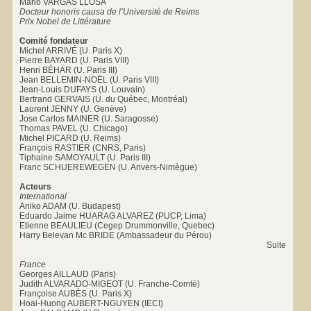
Mario VARGAS LLOSA
Docteur honoris causa de l’Université de Reims
Prix Nobel de Littérature
Comité fondateur
Michel ARRIVÉ (U. Paris X)
Pierre BAYARD (U. Paris VIII)
Henri BÉHAR (U. Paris III)
Jean BELLEMIN-NOËL (U. Paris VIII)
Jean-Louis DUFAYS (U. Louvain)
Bertrand GERVAIS (U. du Québec, Montréal)
Laurent JENNY (U. Genève)
Jose Carlos MAINER (U. Saragosse)
Thomas PAVEL (U. Chicago)
Michel PICARD (U. Reims)
François RASTIER (CNRS, Paris)
Tiphaine SAMOYAULT (U. Paris III)
Franc SCHUEREWEGEN (U. Anvers-Nimègue)
Acteurs
International
Aniko ADAM (U. Budapest)
Eduardo Jaime HUARAG ALVAREZ (PUCP, Lima)
Etienne BEAULIEU (Cegep Drummonville, Quebec)
Harry Belevan Mc BRIDE (Ambassadeur du Pérou)
Suite
France
Georges AILLAUD (Paris)
Judith ALVARADO-MIGEOT (U. Franche-Comté)
Françoise AUBÈS (U. Paris X)
Hoai-Huong AUBERT-NGUYEN (IECI)