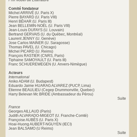
Prix Nobel de Littérature
Comité fondateur
Michel ARRIVÉ (U. Paris X)
Pierre BAYARD (U. Paris VIII)
Henri BÉHAR (U. Paris III)
Jean BELLEMIN-NOËL (U. Paris VIII)
Jean-Louis DUFAYS (U. Louvain)
Bertrand GERVAIS (U. du Québec, Montréal)
Laurent JENNY (U. Genève)
Jose Carlos MAINER (U. Saragosse)
Thomas PAVEL (U. Chicago)
Michel PICARD (U. Reims)
François RASTIER (CNRS, Paris)
Tiphaine SAMOYAULT (U. Paris III)
Franc SCHUEREWEGEN (U. Anvers-Nimègue)
Acteurs
International
Aniko ADAM (U. Budapest)
Eduardo Jaime HUARAG ALVAREZ (PUCP, Lima)
Etienne BEAULIEU (Cegep Drummonville, Quebec)
Harry Belevan Mc BRIDE (Ambassadeur du Pérou)
Suite
France
Georges AILLAUD (Paris)
Judith ALVARADO-MIGEOT (U. Franche-Comté)
Françoise AUBÈS (U. Paris X)
Hoai-Huong AUBERT-NGUYEN (IECI)
Jean BALSAMO (U Reims)
Suite