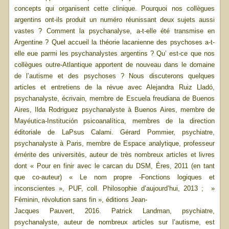
concepts qui organisent cette clinique. Pourquoi nos collègues
argentins ont-ils produit un numéro réunissant deux sujets aussi
vastes ? Comment la psychanalyse, a-t-elle été transmise en
Argentine ? Quel accueil la théorie lacanienne des psychoses a-t-
elle eue parmi les psychanalystes argentins ? Qu’ est-ce que nos
collègues outre-Atlantique apportent de nouveau dans le domaine
de l’autisme et des psychoses ? Nous discuterons quelques
articles et entretiens de la révue avec Alejandra Ruiz Lladó,
psychanalyste, écrivain, membre de Escuela freudiana de Buenos
Aires, Ilda Rodriguez psychanalyste à Buenos Aires, membre de
Mayéutica-Institución psicoanalítica, membres de la direction
éditoriale de LaPsus Calami. Gérard Pommier, psychiatre,
psychanalyste à Paris, membre de Espace analytique, professeur
émérite des universités, auteur de très nombreux articles et livres
dont « Pour en finir avec le carcan du DSM, Éres, 2011 (en tant
que co-auteur) « Le nom propre -Fonctions logiques et
inconscientes », PUF, coll. Philosophie d’aujourd’hui, 2013 ; »
Féminin, révolution sans fin », éditions Jean-
Jacques Pauvert, 2016. Patrick Landman, psychiatre,
psychanalyste, auteur de nombreux articles sur l’autisme, est