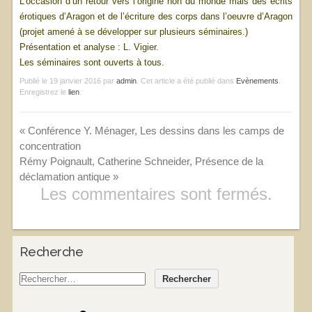
L’occasion d’un retour vers l’origine non du monde mais des écrits
érotiques d’Aragon et de l’écriture des corps dans l’oeuvre d’Aragon
(projet amené à se développer sur plusieurs séminaires.)
Présentation et analyse : L. Vigier.
Les séminaires sont ouverts à tous.
Publié le
19 janvier 2016
par
admin
. Cet article a été publié dans
Evènements
.
Enregistrez le
lien
.
«
Conférence Y. Ménager, Les dessins dans les camps de
concentration
Rémy Poignault, Catherine Schneider, Présence de la
déclamation antique
»
Les commentaires sont fermés.
Recherche