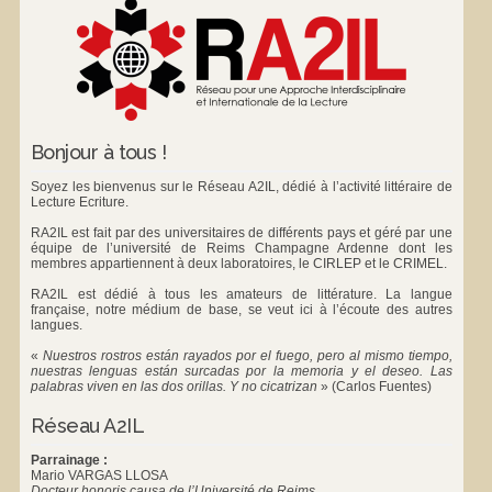
Bonjour à tous !
Soyez les bienvenus sur le Réseau A2IL, dédié à l’activité littéraire de
Lecture Ecriture.
RA2IL est fait par des universitaires de différents pays et géré par une
équipe de l’université de Reims Champagne Ardenne dont les
membres appartiennent à deux laboratoires, le
CIRLEP
et le
CRIMEL
.
RA2IL est dédié à tous les amateurs de littérature. La langue
française, notre médium de base, se veut ici à l’écoute des autres
langues.
«
Nuestros rostros están rayados por el fuego, pero al mismo tiempo,
nuestras lenguas están surcadas por la memoria y el deseo. Las
palabras viven en las dos orillas. Y no cicatrizan
»
(Carlos Fuentes)
Réseau A2IL
Parrainage :
Mario VARGAS LLOSA
Docteur honoris causa de l’Université de Reims