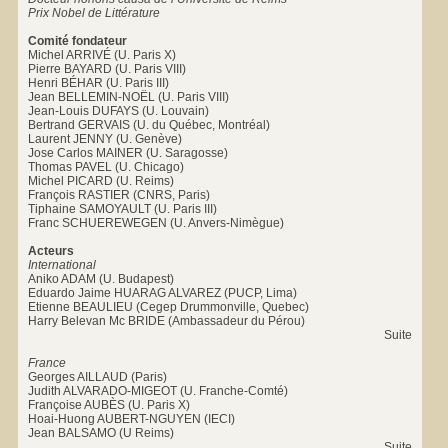
Prix Nobel de Littérature
Comité fondateur
Michel ARRIVÉ (U. Paris X)
Pierre BAYARD (U. Paris VIII)
Henri BÉHAR (U. Paris III)
Jean BELLEMIN-NOËL (U. Paris VIII)
Jean-Louis DUFAYS (U. Louvain)
Bertrand GERVAIS (U. du Québec, Montréal)
Laurent JENNY (U. Genève)
Jose Carlos MAINER (U. Saragosse)
Thomas PAVEL (U. Chicago)
Michel PICARD (U. Reims)
François RASTIER (CNRS, Paris)
Tiphaine SAMOYAULT (U. Paris III)
Franc SCHUEREWEGEN (U. Anvers-Nimègue)
Acteurs
International
Aniko ADAM (U. Budapest)
Eduardo Jaime HUARAG ALVAREZ (PUCP, Lima)
Etienne BEAULIEU (Cegep Drummonville, Quebec)
Harry Belevan Mc BRIDE (Ambassadeur du Pérou)
Suite
France
Georges AILLAUD (Paris)
Judith ALVARADO-MIGEOT (U. Franche-Comté)
Françoise AUBÈS (U. Paris X)
Hoai-Huong AUBERT-NGUYEN (IECI)
Jean BALSAMO (U Reims)
Suite