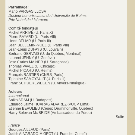
Parrainage :
Mario VARGAS LLOSA
Docteur honoris causa de l’Université de Reims
Prix Nobel de Littérature
Comité fondateur
Michel ARRIVÉ (U. Paris X)
Pierre BAYARD (U. Paris VIII)
Henri BÉHAR (U. Paris III)
Jean BELLEMIN-NOËL (U. Paris VIII)
Jean-Louis DUFAYS (U. Louvain)
Bertrand GERVAIS (U. du Québec, Montréal)
Laurent JENNY (U. Genève)
Jose Carlos MAINER (U. Saragosse)
Thomas PAVEL (U. Chicago)
Michel PICARD (U. Reims)
François RASTIER (CNRS, Paris)
Tiphaine SAMOYAULT (U. Paris III)
Franc SCHUEREWEGEN (U. Anvers-Nimègue)
Acteurs
International
Aniko ADAM (U. Budapest)
Eduardo Jaime HUARAG ALVAREZ (PUCP, Lima)
Etienne BEAULIEU (Cegep Drummonville, Quebec)
Harry Belevan Mc BRIDE (Ambassadeur du Pérou)
Suite
France
Georges AILLAUD (Paris)
Judith ALVARADO-MIGEOT (U. Franche-Comté)