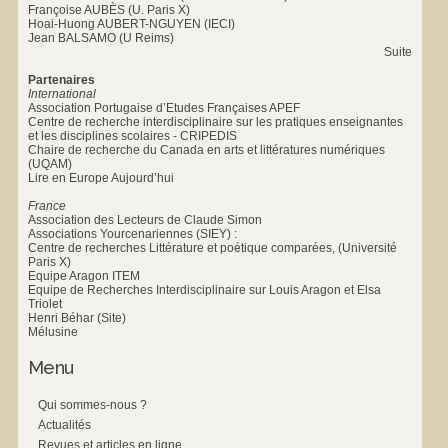
Françoise AUBÈS (U. Paris X)
Hoai-Huong AUBERT-NGUYEN (IECI)
Jean BALSAMO (U Reims)
Suite
Partenaires
International
Association Portugaise d’Etudes Françaises APEF
Centre de recherche interdisciplinaire sur les pratiques enseignantes
et les disciplines scolaires - CRIPEDIS
Chaire de recherche du Canada en arts et littératures numériques
(UQAM)
Lire en Europe Aujourd’hui
France
Association des Lecteurs de Claude Simon
Associations Yourcenariennes (SIEY) :
Centre de recherches Littérature et poétique comparées, (Université
Paris X)
Equipe Aragon ITEM
Equipe de Recherches Interdisciplinaire sur Louis Aragon et Elsa
Triolet
Henri Béhar (Site)
Mélusine
Menu
Qui sommes-nous ?
Actualités
Revues et articles en ligne