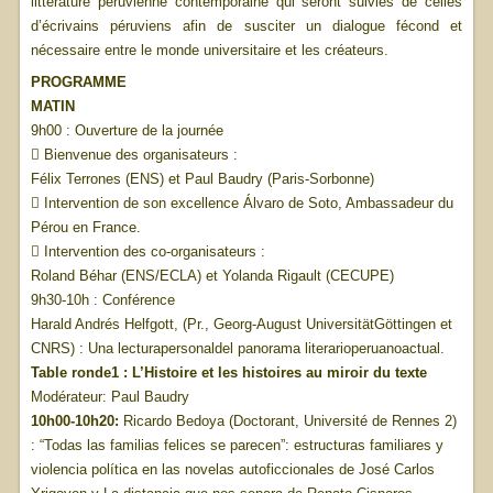
littérature péruvienne contemporaine qui seront suivies de celles
d’écrivains péruviens afin de susciter un dialogue fécond et
nécessaire entre le monde universitaire et les créateurs.
PROGRAMME
MATIN
9h00 : Ouverture de la journée
 Bienvenue des organisateurs :
Félix Terrones (ENS) et Paul Baudry (Paris-Sorbonne)
 Intervention de son excellence Álvaro de Soto, Ambassadeur du
Pérou en France.
 Intervention des co-organisateurs :
Roland Béhar (ENS/ECLA) et Yolanda Rigault (CECUPE)
9h30-10h : Conférence
Harald Andrés Helfgott, (Pr., Georg-August UniversitätGöttingen et
CNRS) : Una lecturapersonaldel panorama literarioperuanoactual.
Table ronde1 : L’Histoire et les histoires au miroir du texte
Modérateur: Paul Baudry
10h00-10h20:
Ricardo Bedoya (Doctorant, Université de Rennes 2)
: “Todas las familias felices se parecen”: estructuras familiares y
violencia política en las novelas autoficcionales de José Carlos