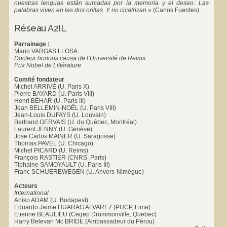
nuestras lenguas están surcadas por la memoria y el deseo. Las
palabras viven en las dos orillas. Y no cicatrizan
»
(Carlos Fuentes)
Réseau A2IL
Parrainage :
Mario VARGAS LLOSA
Docteur honoris causa de l’Université de Reims
Prix Nobel de Littérature
Comité fondateur
Michel ARRIVÉ (U. Paris X)
Pierre BAYARD (U. Paris VIII)
Henri BÉHAR (U. Paris III)
Jean BELLEMIN-NOËL (U. Paris VIII)
Jean-Louis DUFAYS (U. Louvain)
Bertrand GERVAIS (U. du Québec, Montréal)
Laurent JENNY (U. Genève)
Jose Carlos MAINER (U. Saragosse)
Thomas PAVEL (U. Chicago)
Michel PICARD (U. Reims)
François RASTIER (CNRS, Paris)
Tiphaine SAMOYAULT (U. Paris III)
Franc SCHUEREWEGEN (U. Anvers-Nimègue)
Acteurs
International
Aniko ADAM (U. Budapest)
Eduardo Jaime HUARAG ALVAREZ (PUCP, Lima)
Etienne BEAULIEU (Cegep Drummonville, Quebec)
Harry Belevan Mc BRIDE (Ambassadeur du Pérou)