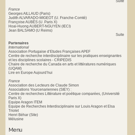
Suite
France
Georges AILLAUD (Paris)
Judith ALVARADO-MIGEOT (U. Franche-Comté)
Françoise AUBÈS (U. Paris X)
Hoai-Huong AUBERT-NGUYEN (IECI)
Jean BALSAMO (U Reims)
Suite
Partenaires
International
Association Portugaise d’Etudes Françaises APEF
Centre de recherche interdisciplinaire sur les pratiques enseignantes
et les disciplines scolaires - CRIPEDIS
Chaire de recherche du Canada en arts et littératures numériques
(UQAM)
Lire en Europe Aujourd’hui
France
Association des Lecteurs de Claude Simon
Associations Yourcenariennes (SIEY) :
Centre de recherches Littérature et poétique comparées, (Université
Paris X)
Equipe Aragon ITEM
Equipe de Recherches Interdisciplinaire sur Louis Aragon et Elsa
Triolet
Henri Béhar (Site)
Mélusine
Menu