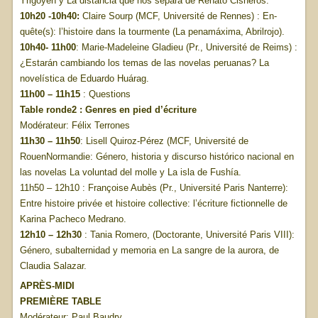
Yrigoyen y La distancia que nos separa de Renato Cisneros.
10h20 -10h40:
Claire Sourp (MCF, Université de Rennes) : En-
quête(s): l’histoire dans la tourmente (La penamáxima, Abrilrojo).
10h40- 11h00
: Marie-Madeleine Gladieu (Pr., Université de Reims) :
¿Estarán cambiando los temas de las novelas peruanas? La
novelística de Eduardo Huárag.
11h00 – 11h15
: Questions
Table ronde2 : Genres en pied d’écriture
Modérateur: Félix Terrones
11h30 – 11h50
: Lisell Quiroz-Pérez (MCF, Université de
RouenNormandie: Género, historia y discurso histórico nacional en
las novelas La voluntad del molle y La isla de Fushía.
11h50 – 12h10 : Françoise Aubès (Pr., Université Paris Nanterre):
Entre histoire privée et histoire collective: l’écriture fictionnelle de
Karina Pacheco Medrano.
12h10 – 12h30
: Tania Romero, (Doctorante, Université Paris VIII):
Género, subalternidad y memoria en La sangre de la aurora, de
Claudia Salazar.
APRÈS-MIDI
PREMIÈRE TABLE
Modérateur: Paul Baudry