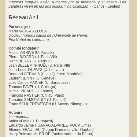
nuestras lenguas están surcadas por la memoria y el deseo. Las
palabras viven en las dos orillas. Y no cicatrizan
»
(Carlos Fuentes)
Réseau A2IL
Parrainage :
Mario VARGAS LLOSA
Docteur honoris causa de l’Université de Reims
Prix Nobel de Littérature
Comité fondateur
Michel ARRIVÉ (U. Paris X)
Pierre BAYARD (U. Paris VIII)
Henri BÉHAR (U. Paris III)
Jean BELLEMIN-NOËL (U. Paris VIII)
Jean-Louis DUFAYS (U. Louvain)
Bertrand GERVAIS (U. du Québec, Montréal)
Laurent JENNY (U. Genève)
Jose Carlos MAINER (U. Saragosse)
Thomas PAVEL (U. Chicago)
Michel PICARD (U. Reims)
François RASTIER (CNRS, Paris)
Tiphaine SAMOYAULT (U. Paris III)
Franc SCHUEREWEGEN (U. Anvers-Nimègue)
Acteurs
International
Aniko ADAM (U. Budapest)
Eduardo Jaime HUARAG ALVAREZ (PUCP, Lima)
Etienne BEAULIEU (Cegep Drummonville, Quebec)
Harry Belevan Mc BRIDE (Ambassadeur du Pérou)