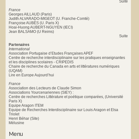
Suite
France
Georges AILLAUD (Paris)
Judith ALVARADO-MIGEOT (U. Franche-Comté)
Françoise AUBÈS (U. Paris X)
Hoai-Huong AUBERT-NGUYEN (IECI)
Jean BALSAMO (U Reims)
Suite
Partenaires
International
Association Portugaise d’Etudes Françaises APEF
Centre de recherche interdisciplinaire sur les pratiques enseignantes
et les disciplines scolaires - CRIPEDIS
Chaire de recherche du Canada en arts et littératures numériques
(UQAM)
Lire en Europe Aujourd’hui
France
Association des Lecteurs de Claude Simon
Associations Yourcenariennes (SIEY) :
Centre de recherches Littérature et poétique comparées, (Université
Paris X)
Equipe Aragon ITEM
Equipe de Recherches Interdisciplinaire sur Louis Aragon et Elsa
Triolet
Henri Béhar (Site)
Mélusine
Menu