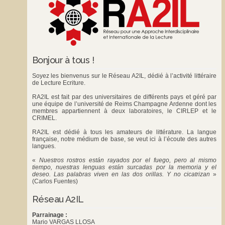
Bonjour à tous !
Soyez les bienvenus sur le Réseau A2IL, dédié à l’activité littéraire
de Lecture Ecriture.
RA2IL est fait par des universitaires de différents pays et géré par
une équipe de l’université de Reims Champagne Ardenne dont les
membres appartiennent à deux laboratoires, le
CIRLEP
et le
CRIMEL
.
RA2IL est dédié à tous les amateurs de littérature. La langue
française, notre médium de base, se veut ici à l’écoute des autres
langues.
«
Nuestros rostros están rayados por el fuego, pero al mismo
tiempo, nuestras lenguas están surcadas por la memoria y el
deseo. Las palabras viven en las dos orillas. Y no cicatrizan
»
(Carlos Fuentes)
Réseau A2IL
Parrainage :
Mario VARGAS LLOSA