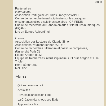
Suite
Partenaires
International
Association Portugaise d’Etudes Françaises APEF
Centre de recherche interdisciplinaire sur les pratiques
enseignantes et les disciplines scolaires - CRIPEDIS
Chaire de recherche du Canada en arts et littératures numériques
(UQAM)
Lire en Europe Aujourd’hui
France
Association des Lecteurs de Claude Simon
Associations Yourcenariennes (SIEY) :
Centre de recherches Littérature et poétique comparées,
(Université Paris X)
Equipe Aragon ITEM
Equipe de Recherches Interdisciplinaire sur Louis Aragon et Elsa
Triolet
Henri Béhar (Site)
Mélusine
Menu
Qui sommes-nous ?
Actualités
Revues et articles en ligne
La Création dans tous ses États
Apprendre à lire