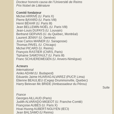
Docteur honoris causa de l’Université de Reims
Prix Nobel de Littérature
Comité fondateur
Michel ARRIVÉ (U. Paris X)
Pierre BAYARD (U. Paris VIII)
Henri BÉHAR (U. Paris III)
Jean BELLEMIN-NOËL (U. Paris VIII)
Jean-Louis DUFAYS (U. Louvain)
Bertrand GERVAIS (U. du Québec, Montréal)
Laurent JENNY (U. Genève)
Jose Carlos MAINER (U. Saragosse)
Thomas PAVEL (U. Chicago)
Michel PICARD (U. Reims)
François RASTIER (CNRS, Paris)
Tiphaine SAMOYAULT (U. Paris III)
Franc SCHUEREWEGEN (U. Anvers-Nimègue)
Acteurs
International
Aniko ADAM (U. Budapest)
Eduardo Jaime HUARAG ALVAREZ (PUCP, Lima)
Etienne BEAULIEU (Cegep Drummonville, Quebec)
Harry Belevan Mc BRIDE (Ambassadeur du Pérou)
Suite
France
Georges AILLAUD (Paris)
Judith ALVARADO-MIGEOT (U. Franche-Comté)
Françoise AUBÈS (U. Paris X)
Hoai-Huong AUBERT-NGUYEN (IECI)
Jean BALSAMO (U Reims)