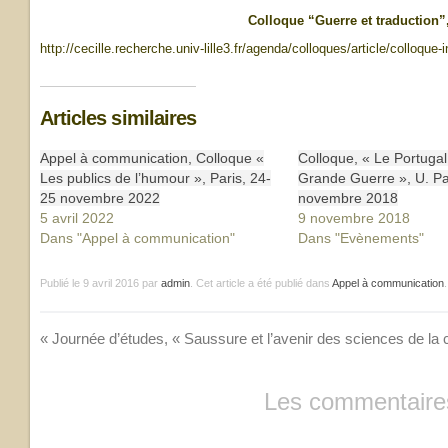
Colloque “Guerre et traduction”
http://cecille.recherche.univ-lille3.fr/agenda/colloques/article/colloque-i
Articles similaires
Appel à communication, Colloque «
Colloque, « Le Portugal
Les publics de l’humour », Paris, 24-
Grande Guerre », U. Par
25 novembre 2022
novembre 2018
5 avril 2022
9 novembre 2018
Dans "Appel à communication"
Dans "Evènements"
Publié le
9 avril 2016
par
admin
. Cet article a été publié dans
Appel à communication
«
Journée d’études, « Saussure et l’avenir des sciences de la c
Les commentaires