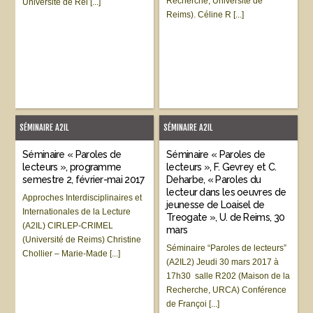
Recherche, Université de
Université de Rei [...]
Reims). Céline R [...]
SÉMINAIRE A2IL
SÉMINAIRE A2IL
Séminaire « Paroles de
Séminaire « Paroles de
lecteurs », programme
lecteurs », F. Gevrey et C.
semestre 2, février-mai 2017
Deharbe, « Paroles du
lecteur dans les oeuvres de
Approches Interdisciplinaires et
jeunesse de Loaisel de
Internationales de la Lecture
Treogate », U. de Reims, 30
(A2IL) CIRLEP-CRIMEL
mars
(Université de Reims) Christine
Séminaire “Paroles de lecteurs”
Chollier – Marie-Made [...]
(A2IL2) Jeudi 30 mars 2017 à
17h30 salle R202 (Maison de la
Recherche, URCA) Conférence
de Françoi [...]