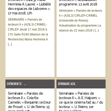
Herminia A. Laurel, « Lisibilité
programme, 12 avril 2018
des espaces de Lisbonne »,
Séminaire « Paroles de lecteurs
17 mai 2018, 17h
II » (A2IL3) CIRLEP-CRIMEL
SÉMINAIRE « Paroles de
(Université de Reims)
lecteurs II » (A2IL3) CRIMEL-
Actualisation du programme La
CIRLEP Jeudi 17 mai 2018 à
séance du 22 mars 2018 ( [...]
17h Salle R240 (Maison de la
Recherche) Maria Herminia A.
[...]
EVÈNEMENTS
...
SÉMINAIRE A2IL
Séminaire « Paroles de
Séminaire « Paroles de
lecteurs II », Colette
lecteurs II », A.-E. Halpern, «
Camelin, « Benjamin, lecteur
ce que le cinéma fait au / du
de Proust », U. de Reims, 15
lecteur. », U. Reims, 1er