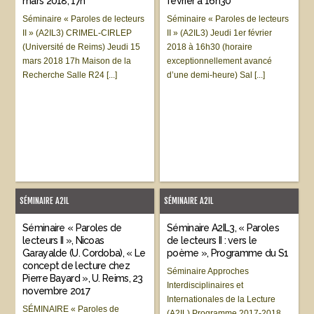
mars 2018, 17h
février à 16h30
Séminaire « Paroles de lecteurs
Séminaire « Paroles de lecteurs
II » (A2IL3) CRIMEL-CIRLEP
II » (A2IL3) Jeudi 1er février
(Université de Reims) Jeudi 15
2018 à 16h30 (horaire
mars 2018 17h Maison de la
exceptionnellement avancé
Recherche Salle R24 [...]
d’une demi-heure) Sal [...]
SÉMINAIRE A2IL
SÉMINAIRE A2IL
Séminaire « Paroles de
Séminaire A2IL3, « Paroles
lecteurs II », Nicoas
de lecteurs II : vers le
Garayalde (U. Cordoba), « Le
poème », Programme du S1
concept de lecture chez
Séminaire Approches
Pierre Bayard », U. Reims, 23
Interdisciplinaires et
novembre 2017
Internationales de la Lecture
SÉMINAIRE « Paroles de
(A2IL) Programme 2017-2018