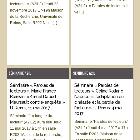
lecteurs II » (A2IL3) Jeudi 23
(A2IL3). « Paroles de lecteurs II :
novembre 2017 17-19h Maison
ve [...]
de la Recherche, Université de
Reims, Salle R202 Nicol [...]
SÉMINAIRE A2IL
SÉMINAIRE A2IL
Séminaire « Paroles de
Séminaire « Paroles de
lecteurs », Marie-France
lecteurs », Céline Rolland-
Boireau, « Kamel Daoud :
Nabuco, « L’adaptation du
Meursault contre-enquête »,
cinéaste et la parole de
U. Reims, 11 mai 2017
l’acteur », U. Reims, 4 mai
2017
Séminaire “La langue du
Séminaire “Paroles de lecteurs”
lecteur” (A2IL2) aura lieu Jeudi
(A2IL2) Jeudi 4 mai 2017 à 17h
11 mai 2017 à 17h en salle
En salle R202 (Maison de la
R202, Maison de la recherche,