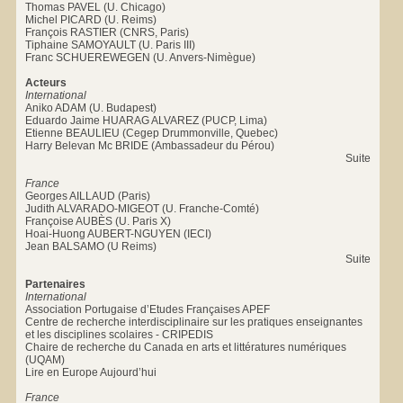
Thomas PAVEL (U. Chicago)
Michel PICARD (U. Reims)
François RASTIER (CNRS, Paris)
Tiphaine SAMOYAULT (U. Paris III)
Franc SCHUEREWEGEN (U. Anvers-Nimègue)
Acteurs
International
Aniko ADAM (U. Budapest)
Eduardo Jaime HUARAG ALVAREZ (PUCP, Lima)
Etienne BEAULIEU (Cegep Drummonville, Quebec)
Harry Belevan Mc BRIDE (Ambassadeur du Pérou)
Suite
France
Georges AILLAUD (Paris)
Judith ALVARADO-MIGEOT (U. Franche-Comté)
Françoise AUBÈS (U. Paris X)
Hoai-Huong AUBERT-NGUYEN (IECI)
Jean BALSAMO (U Reims)
Suite
Partenaires
International
Association Portugaise d’Etudes Françaises APEF
Centre de recherche interdisciplinaire sur les pratiques enseignantes
et les disciplines scolaires - CRIPEDIS
Chaire de recherche du Canada en arts et littératures numériques
(UQAM)
Lire en Europe Aujourd’hui
France