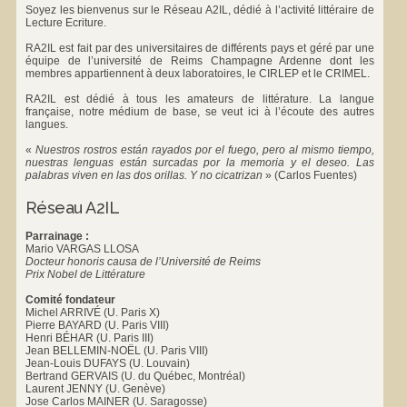
Soyez les bienvenus sur le Réseau A2IL, dédié à l’activité littéraire de
Lecture Ecriture.
RA2IL est fait par des universitaires de différents pays et géré par une
équipe de l’université de Reims Champagne Ardenne dont les
membres appartiennent à deux laboratoires, le
CIRLEP
et le
CRIMEL
.
RA2IL est dédié à tous les amateurs de littérature. La langue
française, notre médium de base, se veut ici à l’écoute des autres
langues.
«
Nuestros rostros están rayados por el fuego, pero al mismo tiempo,
nuestras lenguas están surcadas por la memoria y el deseo. Las
palabras viven en las dos orillas. Y no cicatrizan
»
(Carlos Fuentes)
Réseau A2IL
Parrainage :
Mario VARGAS LLOSA
Docteur honoris causa de l’Université de Reims
Prix Nobel de Littérature
Comité fondateur
Michel ARRIVÉ (U. Paris X)
Pierre BAYARD (U. Paris VIII)
Henri BÉHAR (U. Paris III)
Jean BELLEMIN-NOËL (U. Paris VIII)
Jean-Louis DUFAYS (U. Louvain)
Bertrand GERVAIS (U. du Québec, Montréal)
Laurent JENNY (U. Genève)
Jose Carlos MAINER (U. Saragosse)