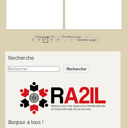
Page 7 sur 10
« Première page
«
…
5
6
7
8
9
…
»
Dernière page »
Recherche
Bonjour à tous !